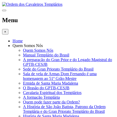
Menu
×
Home
Quem Somos Nós
Quem Somos Nós
Manual Templário do Brasil
A preparação do Gran Prior e do Legado Magistral do
GPTB-CESJB
Sede do Gran Priorato Templário do Brasil
Sala de vela de Armas Dom Fernando é uma
homenagem ao 51º Grão-Mestre
Ermida de Santa Maria Madalena
O Brasão do GPTB-CESJB
Cavalaria Espiritual dos Templários
A formação Templária
Quem pode fazer parte da Ordem?
A História de São João Batista, Patrono da Ordem
Templária e do Gran Priorato Templário do Brasil
História de Santa Maria Madalena