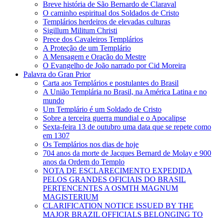
Breve história de São Bernardo de Claraval
O caminho espiritual dos Soldados de Cristo
Templários herdeiros de elevadas culturas
Sigillum Militum Christi
Prece dos Cavaleiros Templários
A Proteção de um Templário
A Mensagem e Oração do Mestre
O Evangelho de João narrado por Cid Moreira
Palavra do Gran Prior
Carta aos Templários e postulantes do Brasil
A União Templária no Brasil, na América Latina e no
mundo
Um Templário é um Soldado de Cristo
Sobre a terceira guerra mundial e o Apocalipse
Sexta-feira 13 de outubro uma data que se repete como
em 1307
Os Templários nos dias de hoje
704 anos da morte de Jacques Bernard de Molay e 900
anos da Ordem do Templo
NOTA DE ESCLARECIMENTO EXPEDIDA
PELOS GRANDES OFICIAIS DO BRASIL
PERTENCENTES A OSMTH MAGNUM
MAGISTERIUM
CLARIFICATION NOTICE ISSUED BY THE
MAJOR BRAZIL OFFICIALS BELONGING TO