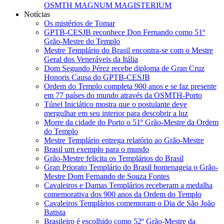
OSMTH MAGNUM MAGISTERIUM
Notícias
Os mistérios de Tomar
GPTB-CESJB reconhece Don Fernando como 51º
Grão-Mestre do Templo
Mestre Templário do Brasil encontra-se com o Mestre
Geral dos Veneráveis da Itália
Dom Segundo Pérez recebe diploma de Gran Cruz
Honoris Causa do GPTB-CESJB
Ordem do Templo completa 900 anos e se faz presente
em 77 países do mundo através da OSMTH-Porto
Túnel Iniciático mostra que o postulante deve
mergulhar em seu interior para descobrir a luz
Morre da cidade do Porto o 51º Grão-Mestre da Ordem
do Templo
Mestre Templário entrega relatório ao Grão-Mestre
Brasil um exemplo para o mundo
Grão-Mestre felicita os Templários do Brasil
Gran Priorato Templário do Brasil homenageia o Grão-
Mestre Dom Fernando de Souza Fontes
Cavaleiros e Damas Templários receberam a medalha
comemorativa dos 900 anos da Ordem do Templo
Cavaleiros Templários comemoram o Dia de São João
Batista
Brasileiro é escolhido como 52º Grão-Mestre da