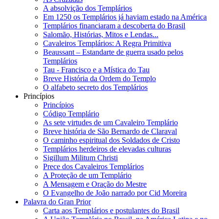
A absolvição dos Templários
Em 1250 os Templários já haviam estado na América
Templários financiaram a descoberta do Brasil
Salomão, Histórias, Mitos e Lendas...
Cavaleiros Templários: A Regra Primitiva
Beaussant – Estandarte de guerra usado pelos
Templários
Tau - Francisco e a Mística do Tau
Breve História da Ordem do Templo
O alfabeto secreto dos Templários
Princípios
Princípios
Código Templário
As sete virtudes de um Cavaleiro Templário
Breve história de São Bernardo de Claraval
O caminho espiritual dos Soldados de Cristo
Templários herdeiros de elevadas culturas
Sigillum Militum Christi
Prece dos Cavaleiros Templários
A Proteção de um Templário
A Mensagem e Oração do Mestre
O Evangelho de João narrado por Cid Moreira
Palavra do Gran Prior
Carta aos Templários e postulantes do Brasil