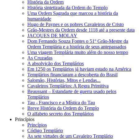
História da Ordem
História sintetizada da Ordem do Templo
Uma Ordem Sagrada que marcou a história da
humanidade
Hugo de Paynes e os pobres Cavaleiros de Cristo
Grão-Mestres da Ordem desde 1118 até a presente data
JACQUES DE MOLAY
Dom Fernando Souza Fontes o 51º Grão-Mestre da
Ordem Templária e a história de seus antepassados
Uma viagem Templária muito além do nosso tempo
As Cruzadas
A absolvição dos Templários
Em 1250 os Templários já haviam estado na América
Templários financiaram a descoberta do Brasil
Salomão, Histórias, Mitos e Lendas...
Cavaleiros Templários: A Regra Primitiva
Beaussant – Estandarte de guerra usado pelos
Templários
Tau - Francisco e a Mística do Tau
Breve História da Ordem do Templo
O alfabeto secreto dos Templários
Princípios
Princípios
Código Templário
As sete virtudes de um Cavaleiro Templário