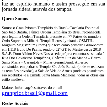
luz ao espírito humano e assim prossegue em sua
jornada sideral através dos tempos.
Quem Somos
Somos o Gran Priorato Templário do Brasil- Cavalaria Espiritual
São João Batista, a única Ordem Templária do Brasil reconhecida
pela legítima Ordem Templária presente em 77 Países do mundo a
Ordo Supremus Militaris Templi Hierosolymitani - OSMTH-
Magnum Magisterium (Porto) que teve como primeiro Grão-Mestre
em 1.118 Hugo De Payns, sendo o 52º GTrão-Mestre desde 2018
S.A.E. Dom Albino Neves.Nossa sede própria encontra-se situada à
Rua Dos Cavaleiros Templários, Chácara Luz da Manhã – Bairro
Santa Maria – Carangola – Minas Gerais/Brasil. Ali estão
construídos em pedras o Templo São João Batista (onde se realizam
as reuniões privadas), a Sala de Vela de Armas (onde os postulantes
são recebidos) e a Ermida Santa Maria Madalena, todas as obras em
estilo medieval.
Maiores Informaqções através do e-mail
granprior.brasil@gmail.com
Redes Sociais