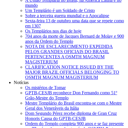
A União Templária no Brasil, na América Latina e no
mundo
Um Templário é um Soldado de Cristo
Sobre a terceira guerra mundial e o Apocalipse
Sexta-feira 13 de outubro uma data que se repete como
em 1307
Os Templários nos dias de hoje
704 anos da morte de Jacques Bernard de Molay e 900
anos da Ordem do Templo
NOTA DE ESCLARECIMENTO EXPEDIDA
PELOS GRANDES OFICIAIS DO BRASIL
PERTENCENTES A OSMTH MAGNUM
MAGISTERIUM
CLARIFICATION NOTICE ISSUED BY THE
MAJOR BRAZIL OFFICIALS BELONGING TO
OSMTH MAGNUM MAGISTERIUM
Notícias
Os mistérios de Tomar
GPTB-CESJB reconhece Don Fernando como 51º
Grão-Mestre do Templo
Mestre Templário do Brasil encontra-se com o Mestre
Geral dos Veneráveis da Itália
Dom Segundo Pérez recebe diploma de Gran Cruz
Honoris Causa do GPTB-CESJB
Ordem do Templo completa 900 anos e se faz presente