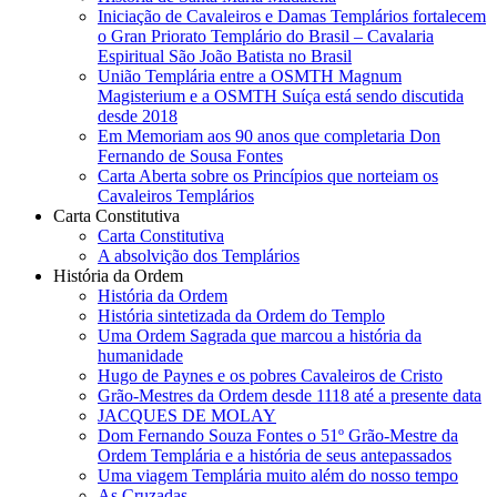
Iniciação de Cavaleiros e Damas Templários fortalecem
o Gran Priorato Templário do Brasil – Cavalaria
Espiritual São João Batista no Brasil
União Templária entre a OSMTH Magnum
Magisterium e a OSMTH Suíça está sendo discutida
desde 2018
Em Memoriam aos 90 anos que completaria Don
Fernando de Sousa Fontes
Carta Aberta sobre os Princípios que norteiam os
Cavaleiros Templários
Carta Constitutiva
Carta Constitutiva
A absolvição dos Templários
História da Ordem
História da Ordem
História sintetizada da Ordem do Templo
Uma Ordem Sagrada que marcou a história da
humanidade
Hugo de Paynes e os pobres Cavaleiros de Cristo
Grão-Mestres da Ordem desde 1118 até a presente data
JACQUES DE MOLAY
Dom Fernando Souza Fontes o 51º Grão-Mestre da
Ordem Templária e a história de seus antepassados
Uma viagem Templária muito além do nosso tempo
As Cruzadas