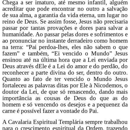
Chega a ser imaturo, até mesmo infantil, alguém
acreditar que pode encontrar no outro a salvação
de sua alma, a garantia da vida eterna, um lugar no
reino de Deus. Se assim fosse, Jesus não precisaria
passar por tantas provações e dores para salvar a
humanidade. Ao passar pelas dores e sofrimentos e
ao pronunciar no instante derradeiro como homem
na terra: “Pai perdoa-lhes, eles não sabem o que
fazem” e também, “Ei vencido o Mundo” Jesus
ensinou até na última hora que a Lei enviada por
Deus através dEle é a Lei do amor e do perdão, do
reconhecer a parte divina do ser, dentro do outro.
Quanto ao fato de ter vencido o Mundo Jesus
fortaleceu as palavras ditas por Ele à Nicodemos, o
doutor da Lei, de que só renascendo, dando mais
importância as cousas de Deus do que as do
homem e só vencendo os desejos e a pequenez da
carne é possível fazer a vontade do Pai.
A Cavalaria Espiritual Templária sempre trabalhou
para o crescimento espiritual da Ordem, trazendo