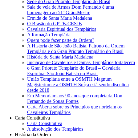
Sede do Gran Priorato Templário do Brasil
Sala de vela de Armas Dom Fernando é uma
homenagem ao 51º Grão-Mestre
Ermida de Santa Maria Madalena
O Brasão do GPTB-CESJB
Cavalaria Espiritual dos Templários
A formação Templária
Quem pode fazer parte da Ordem?
A História de São João Batista, Patrono da Ordem
Templária e do Gran Priorato Templário do Brasil
História de Santa Maria Madalena
Iniciação de Cavaleiros e Damas Templários fortalecem
o Gran Priorato Templário do Brasil – Cavalaria
Espiritual São João Batista no Brasil
União Templária entre a OSMTH Magnum
Magisterium e a OSMTH Suíça está sendo discutida
desde 2018
Em Memoriam aos 90 anos que completaria Don
Fernando de Sousa Fontes
Carta Aberta sobre os Princípios que norteiam os
Cavaleiros Templários
Carta Constitutiva
Carta Constitutiva
A absolvição dos Templários
História da Ordem