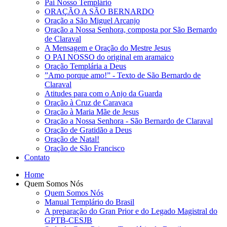
Pai Nosso Templário
ORAÇÃO A SÃO BERNARDO
Oração a São Miguel Arcanjo
Oração a Nossa Senhora, composta por São Bernardo
de Claraval
A Mensagem e Oração do Mestre Jesus
O PAI NOSSO do original em aramaico
Oração Templária a Deus
”Amo porque amo!” - Texto de São Bernardo de
Claraval
Atitudes para com o Anjo da Guarda
Oração à Cruz de Caravaca
Oração à Maria Mãe de Jesus
Oração a Nossa Senhora - São Bernardo de Claraval
Oração de Gratidão a Deus
Oração de Natal!
Oração de São Francisco
Contato
Home
Quem Somos Nós
Quem Somos Nós
Manual Templário do Brasil
A preparação do Gran Prior e do Legado Magistral do
GPTB-CESJB