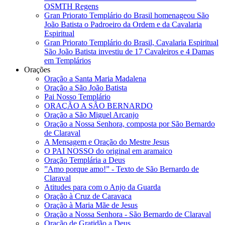
OSMTH Regens
Gran Priorato Templário do Brasil homenageou São
João Batista o Padroeiro da Ordem e da Cavalaria
Espiritual
Gran Priorato Templário do Brasil, Cavalaria Espiritual
São João Batista investiu de 17 Cavaleiros e 4 Damas
em Templários
Orações
Oração a Santa Maria Madalena
Oração a São João Batista
Pai Nosso Templário
ORAÇÃO A SÃO BERNARDO
Oração a São Miguel Arcanjo
Oração a Nossa Senhora, composta por São Bernardo
de Claraval
A Mensagem e Oração do Mestre Jesus
O PAI NOSSO do original em aramaico
Oração Templária a Deus
”Amo porque amo!” - Texto de São Bernardo de
Claraval
Atitudes para com o Anjo da Guarda
Oração à Cruz de Caravaca
Oração à Maria Mãe de Jesus
Oração a Nossa Senhora - São Bernardo de Claraval
Oração de Gratidão a Deus