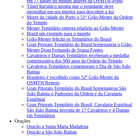
em 77 países do mundo através da OSMTH-Porto
Túnel Iniciático mostra que o postulante deve
mergulhar em seu interior para descobrir a luz
Morre da cidade do Porto o 51º Grão-Mestre da Ordem
do Templo
Mestre Templário entrega relatório ao Grão-Mestre
Brasil um exemplo para o mundo
Grão-Mestre felicita os Templários do Brasil
Gran Priorato Templário do Brasil homenageia o Grão-
Mestre Dom Fernando de Souza Fontes
Cavaleiros e Damas Templários receberam a medalha
comemorativa dos 900 anos da Ordem do Templo
Cavaleiros Templários comemoram o Dia de São João
Batista
Brasileiro é escolhido como 52º Grão-Mestre da
OSMTH Regens
Gran Priorato Templário do Brasil homenageou São
João Batista o Padroeiro da Ordem e da Cavalaria
Espiritual
Gran Priorato Templário do Brasil, Cavalaria Espiritual
São João Batista investiu de 17 Cavaleiros e 4 Damas
em Templários
Orações
Oração a Santa Maria Madalena
Oração a São João Batista