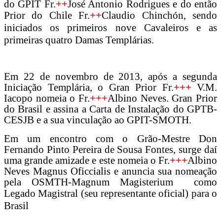
do GPIT Fr.
++
José Antonio Rodrigues e do então
Prior do Chile Fr.
++
Claudio Ch
inchón, sendo
iniciados os primeiros nove Cavaleiros e as
primeiras quatro Damas Templárias.
Em 22 de novembro de 2013, após a segunda
Iniciação Templária, o Gran Prior Fr.
+++
V.M.
Iacopo nomeia o Fr.
+++
Albino Neves. Gran Prior
do Brasil e assina a Carta de Instalação do GPTB-
CESJB e a sua vinculação ao GPIT-SMOTH.
Em
um encontro com o Grão-Mestre Don
Fernando Pinto Pereira de Sousa Fontes, surge daí
uma grande amizade e este nomeia o Fr.
+++
Albino
Neves Magnus Oficcialis e anuncia sua nomeação
pela OSMTH-Magnum Magisterium como
Le
gado Magistral (seu representante oficial) para
o
Brasil