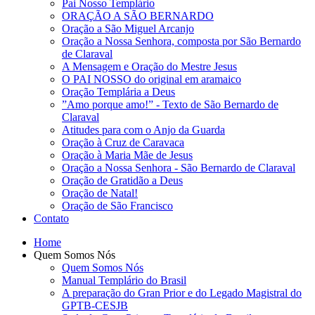
Pai Nosso Templário
ORAÇÃO A SÃO BERNARDO
Oração a São Miguel Arcanjo
Oração a Nossa Senhora, composta por São Bernardo
de Claraval
A Mensagem e Oração do Mestre Jesus
O PAI NOSSO do original em aramaico
Oração Templária a Deus
”Amo porque amo!” - Texto de São Bernardo de
Claraval
Atitudes para com o Anjo da Guarda
Oração à Cruz de Caravaca
Oração à Maria Mãe de Jesus
Oração a Nossa Senhora - São Bernardo de Claraval
Oração de Gratidão a Deus
Oração de Natal!
Oração de São Francisco
Contato
Home
Quem Somos Nós
Quem Somos Nós
Manual Templário do Brasil
A preparação do Gran Prior e do Legado Magistral do
GPTB-CESJB