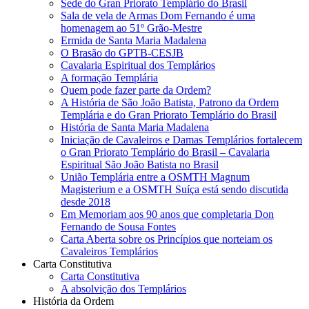
Sede do Gran Priorato Templário do Brasil
Sala de vela de Armas Dom Fernando é uma
homenagem ao 51º Grão-Mestre
Ermida de Santa Maria Madalena
O Brasão do GPTB-CESJB
Cavalaria Espiritual dos Templários
A formação Templária
Quem pode fazer parte da Ordem?
A História de São João Batista, Patrono da Ordem
Templária e do Gran Priorato Templário do Brasil
História de Santa Maria Madalena
Iniciação de Cavaleiros e Damas Templários fortalecem
o Gran Priorato Templário do Brasil – Cavalaria
Espiritual São João Batista no Brasil
União Templária entre a OSMTH Magnum
Magisterium e a OSMTH Suíça está sendo discutida
desde 2018
Em Memoriam aos 90 anos que completaria Don
Fernando de Sousa Fontes
Carta Aberta sobre os Princípios que norteiam os
Cavaleiros Templários
Carta Constitutiva
Carta Constitutiva
A absolvição dos Templários
História da Ordem