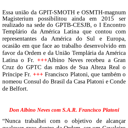
Essa
uni
ão da GPIT-SMOTH e OSMTH-magnum
Magisterium possibilitou ainda em 2015 ser
realizado na sede do GPTB-CESJB,
o I Enc
on
tro
Templário da América La
tina que c
ontou com
representantes da América do Sul e Europa,
ocasião em que face ao trabalho desenvolvido em
favor da Ordem e da União Templária da América
Latina o Fr.
+++
Albino Neves recebeu a Gran
Cruz do GPTC das mãos de Sua Alteza Real o
Príncipe Fr.
+++
Francisco Platoni, que também o
nomeou Consul do Brasil da Casa Platoni e Conde
de Belfort.
Don Albino Neves com S.A.R. Francisco Platoni
“Nunca trabalhei com o objetivo de alcançar
qualquer grau dentro da Ordem, ser um Cavaleiro