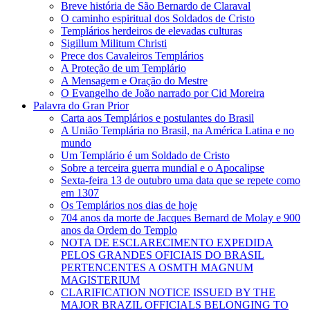
Breve história de São Bernardo de Claraval
O caminho espiritual dos Soldados de Cristo
Templários herdeiros de elevadas culturas
Sigillum Militum Christi
Prece dos Cavaleiros Templários
A Proteção de um Templário
A Mensagem e Oração do Mestre
O Evangelho de João narrado por Cid Moreira
Palavra do Gran Prior
Carta aos Templários e postulantes do Brasil
A União Templária no Brasil, na América Latina e no
mundo
Um Templário é um Soldado de Cristo
Sobre a terceira guerra mundial e o Apocalipse
Sexta-feira 13 de outubro uma data que se repete como
em 1307
Os Templários nos dias de hoje
704 anos da morte de Jacques Bernard de Molay e 900
anos da Ordem do Templo
NOTA DE ESCLARECIMENTO EXPEDIDA
PELOS GRANDES OFICIAIS DO BRASIL
PERTENCENTES A OSMTH MAGNUM
MAGISTERIUM
CLARIFICATION NOTICE ISSUED BY THE
MAJOR BRAZIL OFFICIALS BELONGING TO