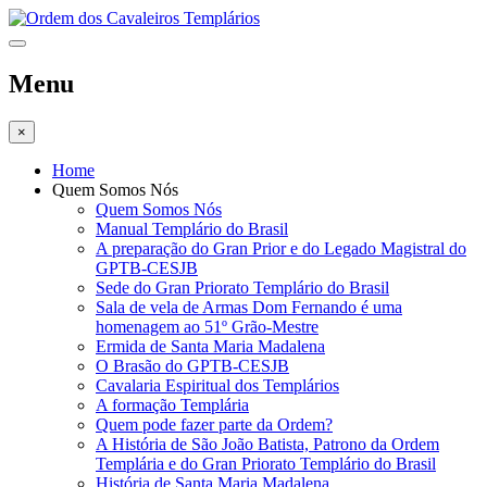
Menu
×
Home
Quem Somos Nós
Quem Somos Nós
Manual Templário do Brasil
A preparação do Gran Prior e do Legado Magistral do
GPTB-CESJB
Sede do Gran Priorato Templário do Brasil
Sala de vela de Armas Dom Fernando é uma
homenagem ao 51º Grão-Mestre
Ermida de Santa Maria Madalena
O Brasão do GPTB-CESJB
Cavalaria Espiritual dos Templários
A formação Templária
Quem pode fazer parte da Ordem?
A História de São João Batista, Patrono da Ordem
Templária e do Gran Priorato Templário do Brasil
História de Santa Maria Madalena