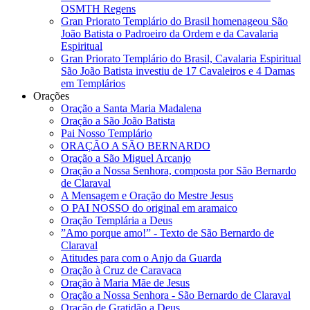
OSMTH Regens
Gran Priorato Templário do Brasil homenageou São
João Batista o Padroeiro da Ordem e da Cavalaria
Espiritual
Gran Priorato Templário do Brasil, Cavalaria Espiritual
São João Batista investiu de 17 Cavaleiros e 4 Damas
em Templários
Orações
Oração a Santa Maria Madalena
Oração a São João Batista
Pai Nosso Templário
ORAÇÃO A SÃO BERNARDO
Oração a São Miguel Arcanjo
Oração a Nossa Senhora, composta por São Bernardo
de Claraval
A Mensagem e Oração do Mestre Jesus
O PAI NOSSO do original em aramaico
Oração Templária a Deus
”Amo porque amo!” - Texto de São Bernardo de
Claraval
Atitudes para com o Anjo da Guarda
Oração à Cruz de Caravaca
Oração à Maria Mãe de Jesus
Oração a Nossa Senhora - São Bernardo de Claraval
Oração de Gratidão a Deus