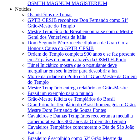
OSMTH MAGNUM MAGISTERIUM
Notícias
Os mistérios de Tomar
GPTB-CESJB reconhece Don Fernando como 51º
Grão-Mestre do Templo
Mestre Templário do Brasil encontra-se com o Mestre
Geral dos Veneráveis da Itália
Dom Segundo Pérez recebe diploma de Gran Cruz
Honoris Causa do GPTB-CESJB
Ordem do Templo completa 900 anos e se faz presente
em 77 países do mundo através da OSMTH-Porto
Túnel Iniciático mostra que o postulante deve
mergulhar em seu interior para descobrir a luz
Morre da cidade do Porto o 51º Grão-Mestre da Ordem
do Templo
Mestre Templário entrega relatório ao Grão-Mestre
Brasil um exemplo para o mundo
Grão-Mestre felicita os Templários do Brasil
Gran Priorato Templário do Brasil homenageia o Grão-
Mestre Dom Fernando de Souza Fontes
Cavaleiros e Damas Templários receberam a medalha
comemorativa dos 900 anos da Ordem do Templo
Cavaleiros Templários comemoram o Dia de São João
Batista
Brasileiro é escolhido como 52º Grão-Mestre da