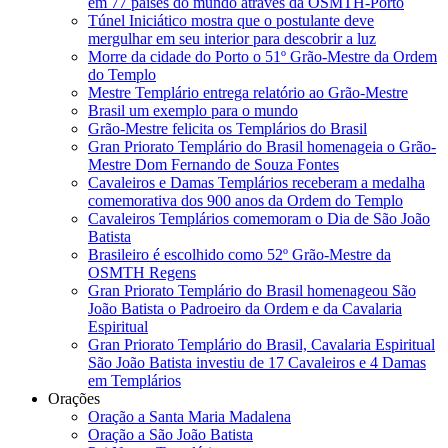
em 77 países do mundo através da OSMTH-Porto
Túnel Iniciático mostra que o postulante deve
mergulhar em seu interior para descobrir a luz
Morre da cidade do Porto o 51º Grão-Mestre da Ordem
do Templo
Mestre Templário entrega relatório ao Grão-Mestre
Brasil um exemplo para o mundo
Grão-Mestre felicita os Templários do Brasil
Gran Priorato Templário do Brasil homenageia o Grão-
Mestre Dom Fernando de Souza Fontes
Cavaleiros e Damas Templários receberam a medalha
comemorativa dos 900 anos da Ordem do Templo
Cavaleiros Templários comemoram o Dia de São João
Batista
Brasileiro é escolhido como 52º Grão-Mestre da
OSMTH Regens
Gran Priorato Templário do Brasil homenageou São
João Batista o Padroeiro da Ordem e da Cavalaria
Espiritual
Gran Priorato Templário do Brasil, Cavalaria Espiritual
São João Batista investiu de 17 Cavaleiros e 4 Damas
em Templários
Orações
Oração a Santa Maria Madalena
Oração a São João Batista