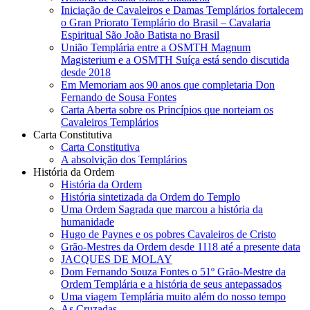
Iniciação de Cavaleiros e Damas Templários fortalecem
o Gran Priorato Templário do Brasil – Cavalaria
Espiritual São João Batista no Brasil
União Templária entre a OSMTH Magnum
Magisterium e a OSMTH Suíça está sendo discutida
desde 2018
Em Memoriam aos 90 anos que completaria Don
Fernando de Sousa Fontes
Carta Aberta sobre os Princípios que norteiam os
Cavaleiros Templários
Carta Constitutiva
Carta Constitutiva
A absolvição dos Templários
História da Ordem
História da Ordem
História sintetizada da Ordem do Templo
Uma Ordem Sagrada que marcou a história da
humanidade
Hugo de Paynes e os pobres Cavaleiros de Cristo
Grão-Mestres da Ordem desde 1118 até a presente data
JACQUES DE MOLAY
Dom Fernando Souza Fontes o 51º Grão-Mestre da
Ordem Templária e a história de seus antepassados
Uma viagem Templária muito além do nosso tempo
As Cruzadas