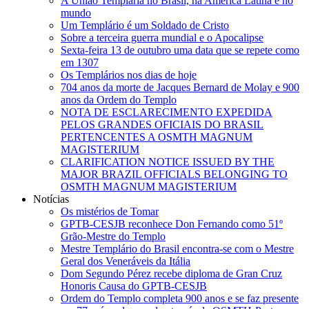
A União Templária no Brasil, na América Latina e no
mundo
Um Templário é um Soldado de Cristo
Sobre a terceira guerra mundial e o Apocalipse
Sexta-feira 13 de outubro uma data que se repete como
em 1307
Os Templários nos dias de hoje
704 anos da morte de Jacques Bernard de Molay e 900
anos da Ordem do Templo
NOTA DE ESCLARECIMENTO EXPEDIDA
PELOS GRANDES OFICIAIS DO BRASIL
PERTENCENTES A OSMTH MAGNUM
MAGISTERIUM
CLARIFICATION NOTICE ISSUED BY THE
MAJOR BRAZIL OFFICIALS BELONGING TO
OSMTH MAGNUM MAGISTERIUM
Notícias
Os mistérios de Tomar
GPTB-CESJB reconhece Don Fernando como 51º
Grão-Mestre do Templo
Mestre Templário do Brasil encontra-se com o Mestre
Geral dos Veneráveis da Itália
Dom Segundo Pérez recebe diploma de Gran Cruz
Honoris Causa do GPTB-CESJB
Ordem do Templo completa 900 anos e se faz presente