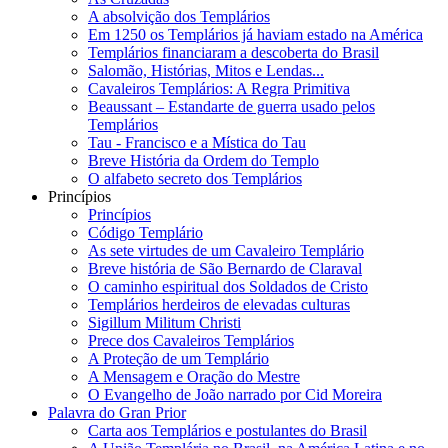
A absolvição dos Templários
Em 1250 os Templários já haviam estado na América
Templários financiaram a descoberta do Brasil
Salomão, Histórias, Mitos e Lendas...
Cavaleiros Templários: A Regra Primitiva
Beaussant – Estandarte de guerra usado pelos
Templários
Tau - Francisco e a Mística do Tau
Breve História da Ordem do Templo
O alfabeto secreto dos Templários
Princípios
Princípios
Código Templário
As sete virtudes de um Cavaleiro Templário
Breve história de São Bernardo de Claraval
O caminho espiritual dos Soldados de Cristo
Templários herdeiros de elevadas culturas
Sigillum Militum Christi
Prece dos Cavaleiros Templários
A Proteção de um Templário
A Mensagem e Oração do Mestre
O Evangelho de João narrado por Cid Moreira
Palavra do Gran Prior
Carta aos Templários e postulantes do Brasil