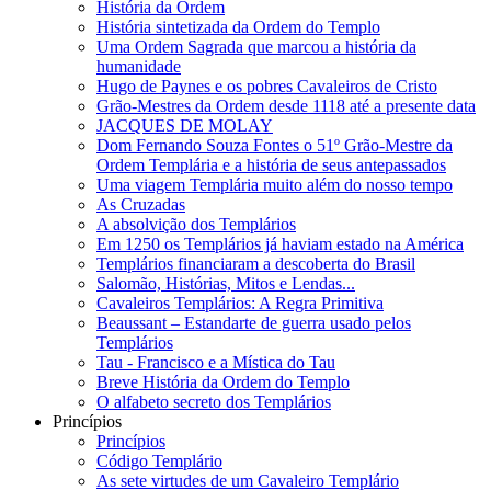
História da Ordem
História sintetizada da Ordem do Templo
Uma Ordem Sagrada que marcou a história da
humanidade
Hugo de Paynes e os pobres Cavaleiros de Cristo
Grão-Mestres da Ordem desde 1118 até a presente data
JACQUES DE MOLAY
Dom Fernando Souza Fontes o 51º Grão-Mestre da
Ordem Templária e a história de seus antepassados
Uma viagem Templária muito além do nosso tempo
As Cruzadas
A absolvição dos Templários
Em 1250 os Templários já haviam estado na América
Templários financiaram a descoberta do Brasil
Salomão, Histórias, Mitos e Lendas...
Cavaleiros Templários: A Regra Primitiva
Beaussant – Estandarte de guerra usado pelos
Templários
Tau - Francisco e a Mística do Tau
Breve História da Ordem do Templo
O alfabeto secreto dos Templários
Princípios
Princípios
Código Templário
As sete virtudes de um Cavaleiro Templário