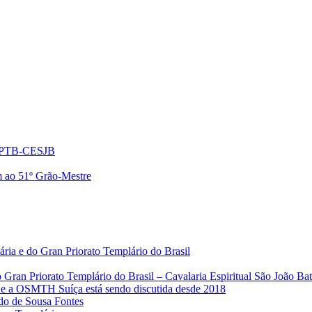
o GPTB-CESJB
 ao 51º Grão-Mestre
ria e do Gran Priorato Templário do Brasil
Gran Priorato Templário do Brasil – Cavalaria Espiritual São João Bati
 a OSMTH Suíça está sendo discutida desde 2018
o de Sousa Fontes