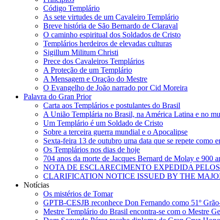
Código Templário
As sete virtudes de um Cavaleiro Templário
Breve história de São Bernardo de Claraval
O caminho espiritual dos Soldados de Cristo
Templários herdeiros de elevadas culturas
Sigillum Militum Christi
Prece dos Cavaleiros Templários
A Proteção de um Templário
A Mensagem e Oração do Mestre
O Evangelho de João narrado por Cid Moreira
Palavra do Gran Prior
Carta aos Templários e postulantes do Brasil
A União Templária no Brasil, na América Latina e no m
Um Templário é um Soldado de Cristo
Sobre a terceira guerra mundial e o Apocalipse
Sexta-feira 13 de outubro uma data que se repete como 
Os Templários nos dias de hoje
704 anos da morte de Jacques Bernard de Molay e 900 
NOTA DE ESCLARECIMENTO EXPEDIDA PELOS
CLARIFICATION NOTICE ISSUED BY THE MA
Notícias
Os mistérios de Tomar
GPTB-CESJB reconhece Don Fernando como 51º Grão-
Mestre Templário do Brasil encontra-se com o Mestre Ger