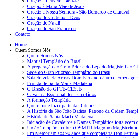
Oração à Cruz de Caravaca
Oração à Maria Mãe de Jesus
Oração a Nossa Senhora - São Bernardo de Claraval
Oração de Gratidão a Deus
Oração de Natal!
Oração de São Francisco
Contato
Home
Quem Somos Nós
Quem Somos Nós
Manual Templário do Brasil
A preparação do Gran Prior e do Legado Magistral d
Sede do Gran Priorato Templário do Brasil
Sala de vela de Armas Dom Fernando é uma homenagem
Ermida de Santa Maria Madalena
O Brasão do GPTB-CESJB
Cavalaria Espiritual dos Templários
A formação Templária
Quem pode fazer parte da Ordem?
A História de São João Batista, Patrono da Ordem Templá
História de Santa Maria Madalena
Iniciação de Cavaleiros e Damas Templários fortalecem o 
União Templária entre a OSMTH Magnum Magisterium e
Em Memoriam aos 90 anos que completaria Don Fernand