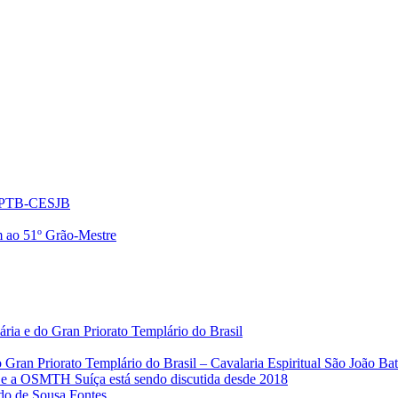
o GPTB-CESJB
 ao 51º Grão-Mestre
ria e do Gran Priorato Templário do Brasil
Gran Priorato Templário do Brasil – Cavalaria Espiritual São João Bati
 a OSMTH Suíça está sendo discutida desde 2018
o de Sousa Fontes