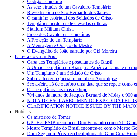
Código Templário
As sete virtudes de um Cavaleiro Templário
Breve história de São Bernardo de Claraval
O caminho espiritual dos Soldados de Cristo
Templários herdeiros de elevadas culturas
Sigillum Militum Christi
Prece dos Cavaleiros Templários
A Proteção de um Templário
A Mensagem e Oração do Mestre
O Evangelho de João narrado por Cid Moreira
Palavra do Gran Prior
Carta aos Templários e postulantes do Brasil
A União Templária no Brasil, na América Latina e no m
Um Templário é um Soldado de Cristo
Sobre a terceira guerra mundial e o Apocalipse
Sexta-feira 13 de outubro uma data que se repete como 
Os Templários nos dias de hoje
704 anos da morte de Jacques Bernard de Molay e 900 
NOTA DE ESCLARECIMENTO EXPEDIDA PELOS
CLARIFICATION NOTICE ISSUED BY THE MA
Notícias
Os mistérios de Tomar
GPTB-CESJB reconhece Don Fernando como 51º Grão-
Mestre Templário do Brasil encontra-se com o Mestre Ger
Dom Segundo Pérez recebe diploma de Gran Cruz Ho