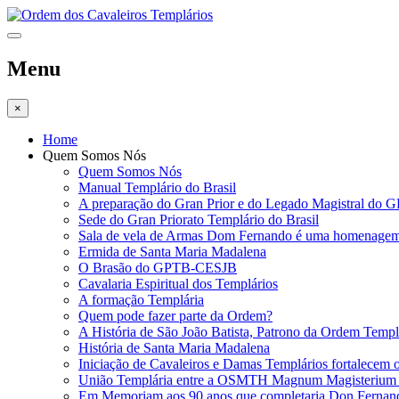
Menu
×
Home
Quem Somos Nós
Quem Somos Nós
Manual Templário do Brasil
A preparação do Gran Prior e do Legado Magistral d
Sede do Gran Priorato Templário do Brasil
Sala de vela de Armas Dom Fernando é uma homenagem
Ermida de Santa Maria Madalena
O Brasão do GPTB-CESJB
Cavalaria Espiritual dos Templários
A formação Templária
Quem pode fazer parte da Ordem?
A História de São João Batista, Patrono da Ordem Templá
História de Santa Maria Madalena
Iniciação de Cavaleiros e Damas Templários fortalecem o 
União Templária entre a OSMTH Magnum Magisterium e
Em Memoriam aos 90 anos que completaria Don Fernand