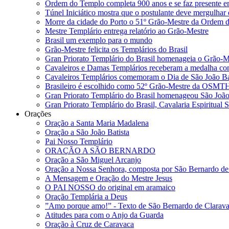
Ordem do Templo completa 900 anos e se faz presente
Túnel Iniciático mostra que o postulante deve mergulhar e
Morre da cidade do Porto o 51º Grão-Mestre da Ordem 
Mestre Templário entrega relatório ao Grão-Mestre
Brasil um exemplo para o mundo
Grão-Mestre felicita os Templários do Brasil
Gran Priorato Templário do Brasil homenageia o Grão-
Cavaleiros e Damas Templários receberam a medalha c
Cavaleiros Templários comemoram o Dia de São João Ba
Brasileiro é escolhido como 52º Grão-Mestre da OSMT
Gran Priorato Templário do Brasil homenageou São João 
Gran Priorato Templário do Brasil, Cavalaria Espiritual
Orações
Oração a Santa Maria Madalena
Oração a São João Batista
Pai Nosso Templário
ORAÇÃO A SÃO BERNARDO
Oração a São Miguel Arcanjo
Oração a Nossa Senhora, composta por São Bernardo de
A Mensagem e Oração do Mestre Jesus
O PAI NOSSO do original em aramaico
Oração Templária a Deus
”Amo porque amo!” - Texto de São Bernardo de Clarava
Atitudes para com o Anjo da Guarda
Oração à Cruz de Caravaca