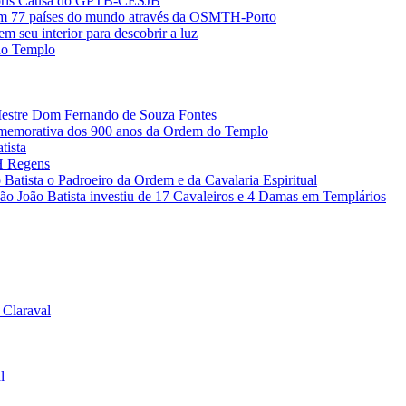
noris Causa do GPTB-CESJB
 em 77 países do mundo através da OSMTH-Porto
m seu interior para descobrir a luz
do Templo
Mestre Dom Fernando de Souza Fontes
omemorativa dos 900 anos da Ordem do Templo
tista
H Regens
Batista o Padroeiro da Ordem e da Cavalaria Espiritual
 São João Batista investiu de 17 Cavaleiros e 4 Damas em Templários
 Claraval
l