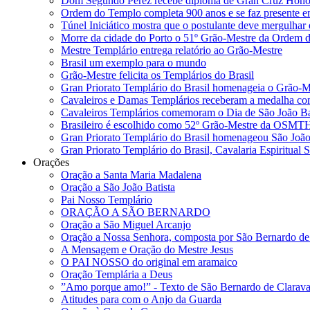
Dom Segundo Pérez recebe diploma de Gran Cruz Ho
Ordem do Templo completa 900 anos e se faz presente
Túnel Iniciático mostra que o postulante deve mergulhar e
Morre da cidade do Porto o 51º Grão-Mestre da Ordem 
Mestre Templário entrega relatório ao Grão-Mestre
Brasil um exemplo para o mundo
Grão-Mestre felicita os Templários do Brasil
Gran Priorato Templário do Brasil homenageia o Grão-
Cavaleiros e Damas Templários receberam a medalha c
Cavaleiros Templários comemoram o Dia de São João Ba
Brasileiro é escolhido como 52º Grão-Mestre da OSMT
Gran Priorato Templário do Brasil homenageou São João 
Gran Priorato Templário do Brasil, Cavalaria Espiritual
Orações
Oração a Santa Maria Madalena
Oração a São João Batista
Pai Nosso Templário
ORAÇÃO A SÃO BERNARDO
Oração a São Miguel Arcanjo
Oração a Nossa Senhora, composta por São Bernardo de
A Mensagem e Oração do Mestre Jesus
O PAI NOSSO do original em aramaico
Oração Templária a Deus
”Amo porque amo!” - Texto de São Bernardo de Clarava
Atitudes para com o Anjo da Guarda