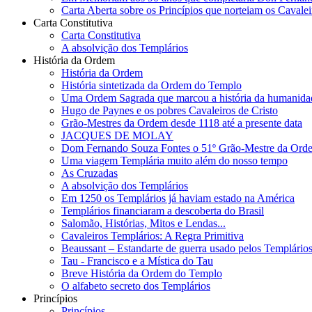
Carta Aberta sobre os Princípios que norteiam os Cavale
Carta Constitutiva
Carta Constitutiva
A absolvição dos Templários
História da Ordem
História da Ordem
História sintetizada da Ordem do Templo
Uma Ordem Sagrada que marcou a história da humanida
Hugo de Paynes e os pobres Cavaleiros de Cristo
Grão-Mestres da Ordem desde 1118 até a presente data
JACQUES DE MOLAY
Dom Fernando Souza Fontes o 51º Grão-Mestre da Ordem 
Uma viagem Templária muito além do nosso tempo
As Cruzadas
A absolvição dos Templários
Em 1250 os Templários já haviam estado na América
Templários financiaram a descoberta do Brasil
Salomão, Histórias, Mitos e Lendas...
Cavaleiros Templários: A Regra Primitiva
Beaussant – Estandarte de guerra usado pelos Templário
Tau - Francisco e a Mística do Tau
Breve História da Ordem do Templo
O alfabeto secreto dos Templários
Princípios
Princípios