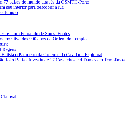
 em 77 países do mundo através da OSMTH-Porto
m seu interior para descobrir a luz
do Templo
Mestre Dom Fernando de Souza Fontes
omemorativa dos 900 anos da Ordem do Templo
tista
H Regens
Batista o Padroeiro da Ordem e da Cavalaria Espiritual
 São João Batista investiu de 17 Cavaleiros e 4 Damas em Templários
 Claraval
l