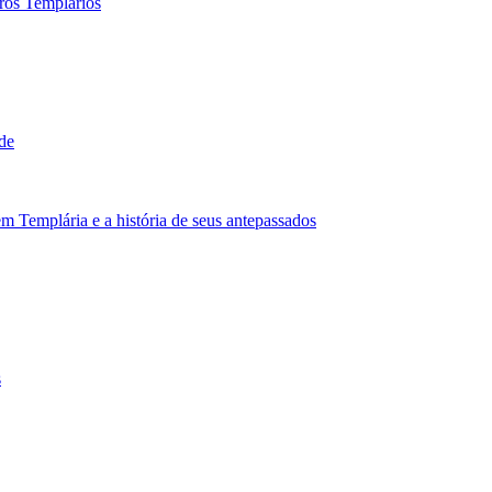
iros Templários
de
Templária e a história de seus antepassados
s