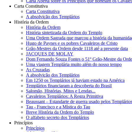
Carta Aberta sobre os Princípios que norteiam os Cavale
Carta Constitutiva
Carta Constitutiva
A absolvição dos Templários
História da Ordem
História da Ordem
História sintetizada da Ordem do Templo
Uma Ordem Sagrada que marcou a história da humanida
Hugo de Paynes e os pobres Cavaleiros de Cristo
Grão-Mestres da Ordem desde 1118 até a presente data
JACQUES DE MOLAY
Dom Fernando Souza Fontes o 51º Grão-Mestre da Ordem 
Uma viagem Templária muito além do nosso tempo
As Cruzadas
A absolvição dos Templários
Em 1250 os Templários já haviam estado na América
Templários financiaram a descoberta do Brasil
Salomão, Histórias, Mitos e Lendas...
Cavaleiros Templários: A Regra Primitiva
Beaussant – Estandarte de guerra usado pelos Templário
Tau - Francisco e a Mística do Tau
Breve História da Ordem do Templo
O alfabeto secreto dos Templários
Princípios
Princípios