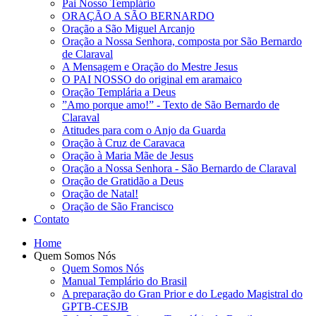
Pai Nosso Templário
ORAÇÃO A SÃO BERNARDO
Oração a São Miguel Arcanjo
Oração a Nossa Senhora, composta por São Bernardo
de Claraval
A Mensagem e Oração do Mestre Jesus
O PAI NOSSO do original em aramaico
Oração Templária a Deus
”Amo porque amo!” - Texto de São Bernardo de
Claraval
Atitudes para com o Anjo da Guarda
Oração à Cruz de Caravaca
Oração à Maria Mãe de Jesus
Oração a Nossa Senhora - São Bernardo de Claraval
Oração de Gratidão a Deus
Oração de Natal!
Oração de São Francisco
Contato
Home
Quem Somos Nós
Quem Somos Nós
Manual Templário do Brasil
A preparação do Gran Prior e do Legado Magistral do
GPTB-CESJB