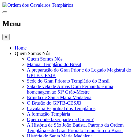
Menu
×
Home
Quem Somos Nós
Quem Somos Nós
Manual Templário do Brasil
A preparação do Gran Prior e do Legado Magistral do
GPTB-CESJB
Sede do Gran Priorato Templário do Brasil
Sala de vela de Armas Dom Fernando é uma
homenagem ao 51º Grão-Mestre
Ermida de Santa Maria Madalena
O Brasão do GPTB-CESJB
Cavalaria Espiritual dos Templários
A formação Templária
Quem pode fazer parte da Ordem?
A História de São João Batista, Patrono da Ordem
Templária e do Gran Priorato Templário do Brasil
História de Santa Maria Madalena