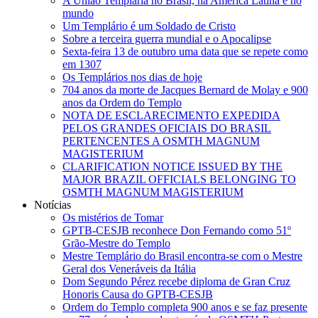
A União Templária no Brasil, na América Latina e no
mundo
Um Templário é um Soldado de Cristo
Sobre a terceira guerra mundial e o Apocalipse
Sexta-feira 13 de outubro uma data que se repete como
em 1307
Os Templários nos dias de hoje
704 anos da morte de Jacques Bernard de Molay e 900
anos da Ordem do Templo
NOTA DE ESCLARECIMENTO EXPEDIDA
PELOS GRANDES OFICIAIS DO BRASIL
PERTENCENTES A OSMTH MAGNUM
MAGISTERIUM
CLARIFICATION NOTICE ISSUED BY THE
MAJOR BRAZIL OFFICIALS BELONGING TO
OSMTH MAGNUM MAGISTERIUM
Notícias
Os mistérios de Tomar
GPTB-CESJB reconhece Don Fernando como 51º
Grão-Mestre do Templo
Mestre Templário do Brasil encontra-se com o Mestre
Geral dos Veneráveis da Itália
Dom Segundo Pérez recebe diploma de Gran Cruz
Honoris Causa do GPTB-CESJB
Ordem do Templo completa 900 anos e se faz presente