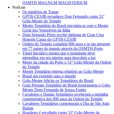
OSMTH MAGNUM MAGISTERIUM
Notícias
Os mistérios de Tomar
GPTB-CESJB reconhece Don Fernando como 51º
Grão-Mestre do Templo
Mestre Templário do Brasil encontra-se com o Mestre
Geral dos Veneráveis da Itália
Dom Segundo Pérez recebe diploma de Gran Cruz
Honoris Causa do GPTB-CESJB
Ordem do Templo completa 900 anos e se faz presente
em 77 países do mundo através da OSMTH-Porto
Túnel Iniciático mostra que o postulante deve
mergulhar em seu interior para descobrir a luz
Morre da cidade do Porto o 51º Grão-Mestre da Ordem
do Templo
Mestre Templário entrega relatório ao Grão-Mestre
Brasil um exemplo para o mundo
Grão-Mestre felicita os Templários do Brasil
Gran Priorato Templário do Brasil homenageia o Grão-
Mestre Dom Fernando de Souza Fontes
Cavaleiros e Damas Templários receberam a medalha
comemorativa dos 900 anos da Ordem do Templo
Cavaleiros Templários comemoram o Dia de São João
Batista
Brasileiro é escolhido como 52º Grão-Mestre da