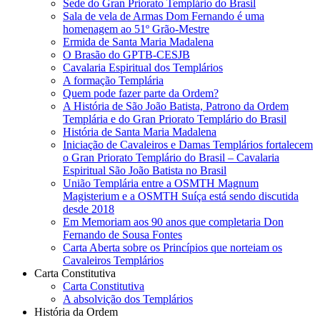
Sede do Gran Priorato Templário do Brasil
Sala de vela de Armas Dom Fernando é uma
homenagem ao 51º Grão-Mestre
Ermida de Santa Maria Madalena
O Brasão do GPTB-CESJB
Cavalaria Espiritual dos Templários
A formação Templária
Quem pode fazer parte da Ordem?
A História de São João Batista, Patrono da Ordem
Templária e do Gran Priorato Templário do Brasil
História de Santa Maria Madalena
Iniciação de Cavaleiros e Damas Templários fortalecem
o Gran Priorato Templário do Brasil – Cavalaria
Espiritual São João Batista no Brasil
União Templária entre a OSMTH Magnum
Magisterium e a OSMTH Suíça está sendo discutida
desde 2018
Em Memoriam aos 90 anos que completaria Don
Fernando de Sousa Fontes
Carta Aberta sobre os Princípios que norteiam os
Cavaleiros Templários
Carta Constitutiva
Carta Constitutiva
A absolvição dos Templários
História da Ordem