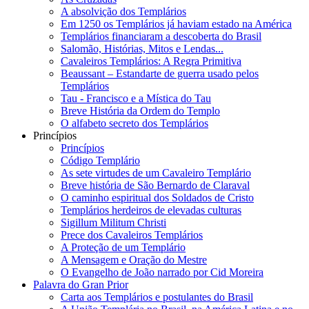
A absolvição dos Templários
Em 1250 os Templários já haviam estado na América
Templários financiaram a descoberta do Brasil
Salomão, Histórias, Mitos e Lendas...
Cavaleiros Templários: A Regra Primitiva
Beaussant – Estandarte de guerra usado pelos
Templários
Tau - Francisco e a Mística do Tau
Breve História da Ordem do Templo
O alfabeto secreto dos Templários
Princípios
Princípios
Código Templário
As sete virtudes de um Cavaleiro Templário
Breve história de São Bernardo de Claraval
O caminho espiritual dos Soldados de Cristo
Templários herdeiros de elevadas culturas
Sigillum Militum Christi
Prece dos Cavaleiros Templários
A Proteção de um Templário
A Mensagem e Oração do Mestre
O Evangelho de João narrado por Cid Moreira
Palavra do Gran Prior
Carta aos Templários e postulantes do Brasil