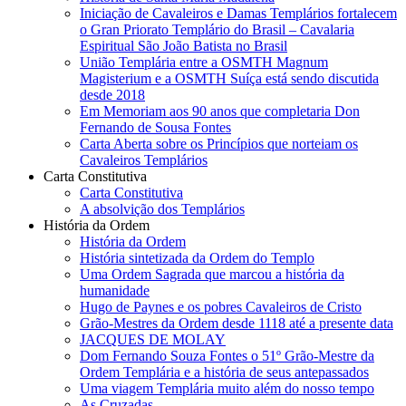
Iniciação de Cavaleiros e Damas Templários fortalecem
o Gran Priorato Templário do Brasil – Cavalaria
Espiritual São João Batista no Brasil
União Templária entre a OSMTH Magnum
Magisterium e a OSMTH Suíça está sendo discutida
desde 2018
Em Memoriam aos 90 anos que completaria Don
Fernando de Sousa Fontes
Carta Aberta sobre os Princípios que norteiam os
Cavaleiros Templários
Carta Constitutiva
Carta Constitutiva
A absolvição dos Templários
História da Ordem
História da Ordem
História sintetizada da Ordem do Templo
Uma Ordem Sagrada que marcou a história da
humanidade
Hugo de Paynes e os pobres Cavaleiros de Cristo
Grão-Mestres da Ordem desde 1118 até a presente data
JACQUES DE MOLAY
Dom Fernando Souza Fontes o 51º Grão-Mestre da
Ordem Templária e a história de seus antepassados
Uma viagem Templária muito além do nosso tempo
As Cruzadas