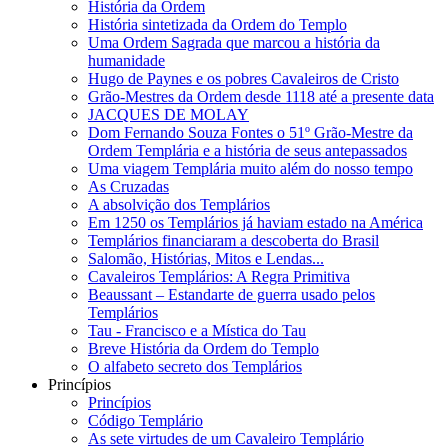
História da Ordem
História sintetizada da Ordem do Templo
Uma Ordem Sagrada que marcou a história da
humanidade
Hugo de Paynes e os pobres Cavaleiros de Cristo
Grão-Mestres da Ordem desde 1118 até a presente data
JACQUES DE MOLAY
Dom Fernando Souza Fontes o 51º Grão-Mestre da
Ordem Templária e a história de seus antepassados
Uma viagem Templária muito além do nosso tempo
As Cruzadas
A absolvição dos Templários
Em 1250 os Templários já haviam estado na América
Templários financiaram a descoberta do Brasil
Salomão, Histórias, Mitos e Lendas...
Cavaleiros Templários: A Regra Primitiva
Beaussant – Estandarte de guerra usado pelos
Templários
Tau - Francisco e a Mística do Tau
Breve História da Ordem do Templo
O alfabeto secreto dos Templários
Princípios
Princípios
Código Templário
As sete virtudes de um Cavaleiro Templário