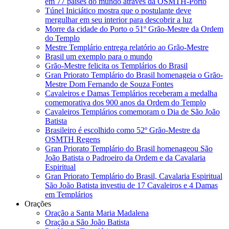
em 77 países do mundo através da OSMTH-Porto
Túnel Iniciático mostra que o postulante deve
mergulhar em seu interior para descobrir a luz
Morre da cidade do Porto o 51º Grão-Mestre da Ordem
do Templo
Mestre Templário entrega relatório ao Grão-Mestre
Brasil um exemplo para o mundo
Grão-Mestre felicita os Templários do Brasil
Gran Priorato Templário do Brasil homenageia o Grão-
Mestre Dom Fernando de Souza Fontes
Cavaleiros e Damas Templários receberam a medalha
comemorativa dos 900 anos da Ordem do Templo
Cavaleiros Templários comemoram o Dia de São João
Batista
Brasileiro é escolhido como 52º Grão-Mestre da
OSMTH Regens
Gran Priorato Templário do Brasil homenageou São
João Batista o Padroeiro da Ordem e da Cavalaria
Espiritual
Gran Priorato Templário do Brasil, Cavalaria Espiritual
São João Batista investiu de 17 Cavaleiros e 4 Damas
em Templários
Orações
Oração a Santa Maria Madalena
Oração a São João Batista