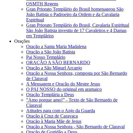
OSMTH Regens
Gran Priorato Templário do Brasil homenageou São
João Batista o Padroeiro da Ordem e da Cavalaria
Espiritual
Gran Priorato Templário do Brasil, Cavalaria Espiritual
São João Batista investiu de 17 Cavaleiros e 4 Damas
em Templários
Orações
Oração a Santa Maria Madalena
Oração a São João Batista
Pai Nosso Templário
ORAÇÃO A SÃO BERNARDO
Oração a São Miguel Arcanjo
Oração a Nossa Senhora, composta por São Bernardo
de Claraval
A Mensagem e Oração do Mestre Jesus
O PAI NOSSO do original em aramaico
Oração Templária a Deus
”Amo porque amo!” - Texto de São Bernardo de
Claraval
Atitudes para com o Anjo da Guarda
Oração à Cruz de Caravaca
Oração à Maria Mãe de Jesus
Oração a Nossa Senhora - São Bernardo de Claraval
Oração de Gratidão a Deus