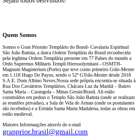
Sejam todos benvindos!
Quem Somos
Somos o Gran Priorato Templário do Brasil- Cavalaria Espiritual
São João Batista, a única Ordem Templária do Brasil reconhecida
pela legítima Ordem Templária presente em 77 Países do mundo a
Ordo Supremus Militaris Templi Hierosolymitani - OSMTH-
Magnum Magisterium (Porto) que teve como primeiro Grão-Mestre
em 1.118 Hugo De Payns, sendo o 52º GTrão-Mestre desde 2018
S.A.E. Dom Albino Neves.Nossa sede própria encontra-se situada à
Rua Dos Cavaleiros Templários, Chácara Luz da Manhã – Bairro
Santa Maria – Carangola – Minas Gerais/Brasil. Ali estão
construídos em pedras o Templo São João Batista (onde se realizam
as reuniões privadas), a Sala de Vela de Armas (onde os postulantes
são recebidos) e a Ermida Santa Maria Madalena, todas as obras em
estilo medieval.
Maiores Informaqções através do e-mail
granprior.brasil@gmail.com