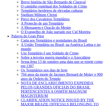
Breve história de São Bernardo de Claraval
O caminho espiritual dos Soldados de Cristo
Templários herdeiros de elevadas culturas
Sigillum Militum Christi
Prece dos Cavaleiros Templários
A Proteção de um Templário
A Mensagem e Oração do Mestre
O Evangelho de João narrado por Cid Moreira
Palavra do Gran Prior
Carta aos Templários e postulantes do Brasil
A União Templária no Brasil, na América Latina e no
mundo
Um Templário é um Soldado de Cristo
Sobre a terceira guerra mundial e o Apocalipse
Sexta-feira 13 de outubro uma data que se repete como
em 1307
Os Templários nos dias de hoje
704 anos da morte de Jacques Bernard de Molay e 900
anos da Ordem do Templo
NOTA DE ESCLARECIMENTO EXPEDIDA
PELOS GRANDES OFICIAIS DO BRASIL
PERTENCENTES A OSMTH MAGNUM
MAGISTERIUM
CLARIFICATION NOTICE ISSUED BY THE
MAJOR BRAZIL OFFICIALS BELONGING TO