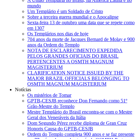
A União Templária no Brasil, na América Latina e no
mundo
Um Templário é um Soldado de Cristo
Sobre a terceira guerra mundial e o Apocalipse
Sexta-feira 13 de outubro uma data que se repete como
em 1307
Os Templários nos dias de hoje
704 anos da morte de Jacques Bernard de Molay e 900
anos da Ordem do Templo
NOTA DE ESCLARECIMENTO EXPEDIDA
PELOS GRANDES OFICIAIS DO BRASIL
PERTENCENTES A OSMTH MAGNUM
MAGISTERIUM
CLARIFICATION NOTICE ISSUED BY THE
MAJOR BRAZIL OFFICIALS BELONGING TO
OSMTH MAGNUM MAGISTERIUM
Notícias
Os mistérios de Tomar
GPTB-CESJB reconhece Don Fernando como 51º
Grão-Mestre do Templo
Mestre Templário do Brasil encontra-se com o Mestre
Geral dos Veneráveis da Itália
Dom Segundo Pérez recebe diploma de Gran Cruz
Honoris Causa do GPTB-CESJB
Ordem do Templo completa 900 anos e se faz presente