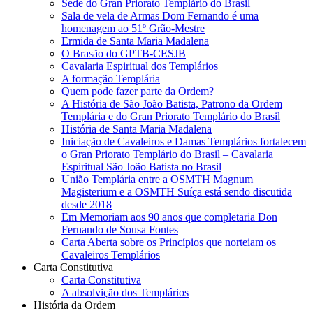
Sede do Gran Priorato Templário do Brasil
Sala de vela de Armas Dom Fernando é uma
homenagem ao 51º Grão-Mestre
Ermida de Santa Maria Madalena
O Brasão do GPTB-CESJB
Cavalaria Espiritual dos Templários
A formação Templária
Quem pode fazer parte da Ordem?
A História de São João Batista, Patrono da Ordem
Templária e do Gran Priorato Templário do Brasil
História de Santa Maria Madalena
Iniciação de Cavaleiros e Damas Templários fortalecem
o Gran Priorato Templário do Brasil – Cavalaria
Espiritual São João Batista no Brasil
União Templária entre a OSMTH Magnum
Magisterium e a OSMTH Suíça está sendo discutida
desde 2018
Em Memoriam aos 90 anos que completaria Don
Fernando de Sousa Fontes
Carta Aberta sobre os Princípios que norteiam os
Cavaleiros Templários
Carta Constitutiva
Carta Constitutiva
A absolvição dos Templários
História da Ordem