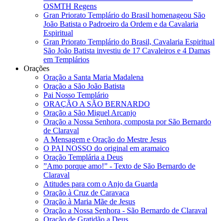
OSMTH Regens
Gran Priorato Templário do Brasil homenageou São
João Batista o Padroeiro da Ordem e da Cavalaria
Espiritual
Gran Priorato Templário do Brasil, Cavalaria Espiritual
São João Batista investiu de 17 Cavaleiros e 4 Damas
em Templários
Orações
Oração a Santa Maria Madalena
Oração a São João Batista
Pai Nosso Templário
ORAÇÃO A SÃO BERNARDO
Oração a São Miguel Arcanjo
Oração a Nossa Senhora, composta por São Bernardo
de Claraval
A Mensagem e Oração do Mestre Jesus
O PAI NOSSO do original em aramaico
Oração Templária a Deus
”Amo porque amo!” - Texto de São Bernardo de
Claraval
Atitudes para com o Anjo da Guarda
Oração à Cruz de Caravaca
Oração à Maria Mãe de Jesus
Oração a Nossa Senhora - São Bernardo de Claraval
Oração de Gratidão a Deus