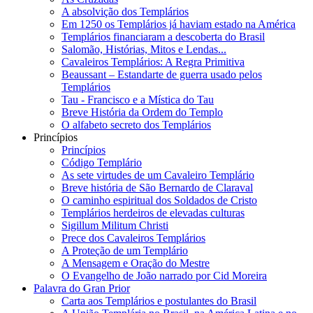
A absolvição dos Templários
Em 1250 os Templários já haviam estado na América
Templários financiaram a descoberta do Brasil
Salomão, Histórias, Mitos e Lendas...
Cavaleiros Templários: A Regra Primitiva
Beaussant – Estandarte de guerra usado pelos
Templários
Tau - Francisco e a Mística do Tau
Breve História da Ordem do Templo
O alfabeto secreto dos Templários
Princípios
Princípios
Código Templário
As sete virtudes de um Cavaleiro Templário
Breve história de São Bernardo de Claraval
O caminho espiritual dos Soldados de Cristo
Templários herdeiros de elevadas culturas
Sigillum Militum Christi
Prece dos Cavaleiros Templários
A Proteção de um Templário
A Mensagem e Oração do Mestre
O Evangelho de João narrado por Cid Moreira
Palavra do Gran Prior
Carta aos Templários e postulantes do Brasil