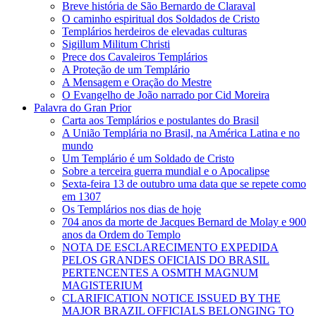
Breve história de São Bernardo de Claraval
O caminho espiritual dos Soldados de Cristo
Templários herdeiros de elevadas culturas
Sigillum Militum Christi
Prece dos Cavaleiros Templários
A Proteção de um Templário
A Mensagem e Oração do Mestre
O Evangelho de João narrado por Cid Moreira
Palavra do Gran Prior
Carta aos Templários e postulantes do Brasil
A União Templária no Brasil, na América Latina e no
mundo
Um Templário é um Soldado de Cristo
Sobre a terceira guerra mundial e o Apocalipse
Sexta-feira 13 de outubro uma data que se repete como
em 1307
Os Templários nos dias de hoje
704 anos da morte de Jacques Bernard de Molay e 900
anos da Ordem do Templo
NOTA DE ESCLARECIMENTO EXPEDIDA
PELOS GRANDES OFICIAIS DO BRASIL
PERTENCENTES A OSMTH MAGNUM
MAGISTERIUM
CLARIFICATION NOTICE ISSUED BY THE
MAJOR BRAZIL OFFICIALS BELONGING TO