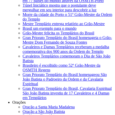
em 77 países do mundo através da OSMTH-Porto
Túnel Iniciático mostra que o postulante deve
mergulhar em seu interior para descobrir a luz
Morre da cidade do Porto o 51º Grão-Mestre da Ordem
do Templo
Mestre Templário entrega relatório ao Grão-Mestre
Brasil um exemplo para o mundo
Grão-Mestre felicita os Templários do Brasil
Gran Priorato Templário do Brasil homenageia o Grão-
Mestre Dom Fernando de Souza Fontes
Cavaleiros e Damas Templários receberam a medalha
comemorativa dos 900 anos da Ordem do Templo
Cavaleiros Templários comemoram o Dia de São João
Batista
Brasileiro é escolhido como 52º Grão-Mestre da
OSMTH Regens
Gran Priorato Templário do Brasil homenageou São
João Batista o Padroeiro da Ordem e da Cavalaria
Espiritual
Gran Priorato Templário do Brasil, Cavalaria Espiritual
São João Batista investiu de 17 Cavaleiros e 4 Damas
em Templários
Orações
Oração a Santa Maria Madalena
Oração a São João Batista