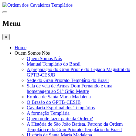
Menu
×
Home
Quem Somos Nós
Quem Somos Nós
Manual Templário do Brasil
A preparação do Gran Prior e do Legado Magistral do
GPTB-CESJB
Sede do Gran Priorato Templário do Brasil
Sala de vela de Armas Dom Fernando é uma
homenagem ao 51º Grão-Mestre
Ermida de Santa Maria Madalena
O Brasão do GPTB-CESJB
Cavalaria Espiritual dos Templários
A formação Templária
Quem pode fazer parte da Ordem?
A História de São João Batista, Patrono da Ordem
Templária e do Gran Priorato Templário do Brasil
História de Santa Maria Madalena