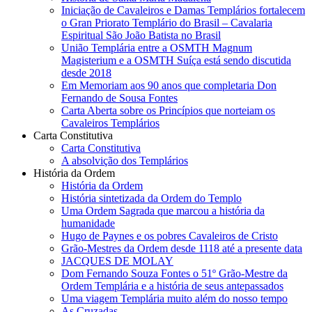
Iniciação de Cavaleiros e Damas Templários fortalecem
o Gran Priorato Templário do Brasil – Cavalaria
Espiritual São João Batista no Brasil
União Templária entre a OSMTH Magnum
Magisterium e a OSMTH Suíça está sendo discutida
desde 2018
Em Memoriam aos 90 anos que completaria Don
Fernando de Sousa Fontes
Carta Aberta sobre os Princípios que norteiam os
Cavaleiros Templários
Carta Constitutiva
Carta Constitutiva
A absolvição dos Templários
História da Ordem
História da Ordem
História sintetizada da Ordem do Templo
Uma Ordem Sagrada que marcou a história da
humanidade
Hugo de Paynes e os pobres Cavaleiros de Cristo
Grão-Mestres da Ordem desde 1118 até a presente data
JACQUES DE MOLAY
Dom Fernando Souza Fontes o 51º Grão-Mestre da
Ordem Templária e a história de seus antepassados
Uma viagem Templária muito além do nosso tempo
As Cruzadas