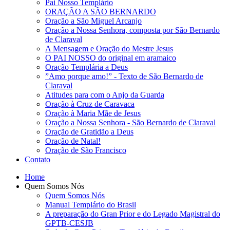
Pai Nosso Templário
ORAÇÃO A SÃO BERNARDO
Oração a São Miguel Arcanjo
Oração a Nossa Senhora, composta por São Bernardo
de Claraval
A Mensagem e Oração do Mestre Jesus
O PAI NOSSO do original em aramaico
Oração Templária a Deus
”Amo porque amo!” - Texto de São Bernardo de
Claraval
Atitudes para com o Anjo da Guarda
Oração à Cruz de Caravaca
Oração à Maria Mãe de Jesus
Oração a Nossa Senhora - São Bernardo de Claraval
Oração de Gratidão a Deus
Oração de Natal!
Oração de São Francisco
Contato
Home
Quem Somos Nós
Quem Somos Nós
Manual Templário do Brasil
A preparação do Gran Prior e do Legado Magistral do
GPTB-CESJB