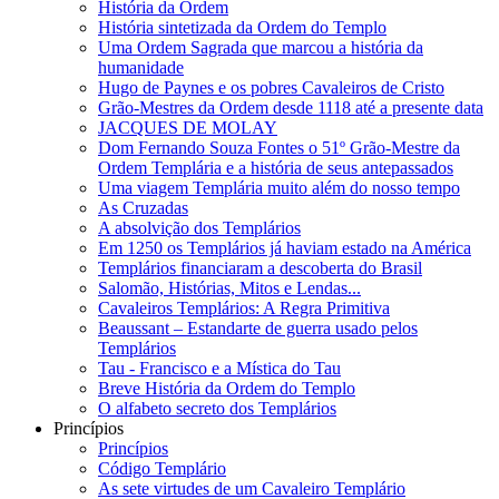
História da Ordem
História sintetizada da Ordem do Templo
Uma Ordem Sagrada que marcou a história da
humanidade
Hugo de Paynes e os pobres Cavaleiros de Cristo
Grão-Mestres da Ordem desde 1118 até a presente data
JACQUES DE MOLAY
Dom Fernando Souza Fontes o 51º Grão-Mestre da
Ordem Templária e a história de seus antepassados
Uma viagem Templária muito além do nosso tempo
As Cruzadas
A absolvição dos Templários
Em 1250 os Templários já haviam estado na América
Templários financiaram a descoberta do Brasil
Salomão, Histórias, Mitos e Lendas...
Cavaleiros Templários: A Regra Primitiva
Beaussant – Estandarte de guerra usado pelos
Templários
Tau - Francisco e a Mística do Tau
Breve História da Ordem do Templo
O alfabeto secreto dos Templários
Princípios
Princípios
Código Templário
As sete virtudes de um Cavaleiro Templário