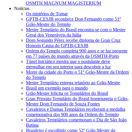
OSMTH MAGNUM MAGISTERIUM
Notícias
Os mistérios de Tomar
GPTB-CESJB reconhece Don Fernando como 51º
Grão-Mestre do Templo
Mestre Templário do Brasil encontra-se com o Mestre
Geral dos Veneráveis da Itália
Dom Segundo Pérez recebe diploma de Gran Cruz
Honoris Causa do GPTB-CESJB
Ordem do Templo completa 900 anos e se faz presente
em 77 países do mundo através da OSMTH-Porto
Túnel Iniciático mostra que o postulante deve
mergulhar em seu interior para descobrir a luz
Morre da cidade do Porto o 51º Grão-Mestre da Ordem
do Templo
Mestre Templário entrega relatório ao Grão-Mestre
Brasil um exemplo para o mundo
Grão-Mestre felicita os Templários do Brasil
Gran Priorato Templário do Brasil homenageia o Grão-
Mestre Dom Fernando de Souza Fontes
Cavaleiros e Damas Templários receberam a medalha
comemorativa dos 900 anos da Ordem do Templo
Cavaleiros Templários comemoram o Dia de São João
Batista
Brasileiro é escolhido como 52º Grão-Mestre da