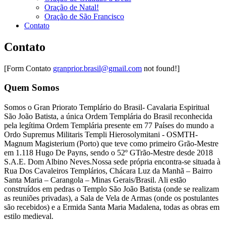
Oração de Natal!
Oração de São Francisco
Contato
Contato
[Form Contato
granprior.brasil@gmail.com
not found!]
Quem Somos
Somos o Gran Priorato Templário do Brasil- Cavalaria Espiritual
São João Batista, a única Ordem Templária do Brasil reconhecida
pela legítima Ordem Templária presente em 77 Países do mundo a
Ordo Supremus Militaris Templi Hierosolymitani - OSMTH-
Magnum Magisterium (Porto) que teve como primeiro Grão-Mestre
em 1.118 Hugo De Payns, sendo o 52º GTrão-Mestre desde 2018
S.A.E. Dom Albino Neves.Nossa sede própria encontra-se situada à
Rua Dos Cavaleiros Templários, Chácara Luz da Manhã – Bairro
Santa Maria – Carangola – Minas Gerais/Brasil. Ali estão
construídos em pedras o Templo São João Batista (onde se realizam
as reuniões privadas), a Sala de Vela de Armas (onde os postulantes
são recebidos) e a Ermida Santa Maria Madalena, todas as obras em
estilo medieval.