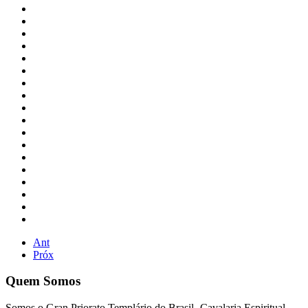
Ant
Próx
Quem Somos
Somos o Gran Priorato Templário do Brasil- Cavalaria Espiritual