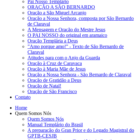
Pai Nosso Templário
ORAÇÃO A SÃO BERNARDO
Oração a São Miguel Arcanjo
Oração a Nossa Senhora, composta por São Bernardo
de Claraval
A Mensagem e Oração do Mestre Jesus
O PAI NOSSO do original em aramaico
Oração Templária a Deus
”Amo porque amo!” - Texto de São Bernardo de
Claraval
Atitudes para com o Anjo da Guarda
Oração à Cruz de Caravaca
Oração à Maria Mãe de Jesus
Oração a Nossa Senhora - São Bernardo de Claraval
Oração de Gratidão a Deus
Oração de Natal!
Oração de São Francisco
Contato
Home
Quem Somos Nós
Quem Somos Nós
Manual Templário do Brasil
A preparação do Gran Prior e do Legado Magistral do
GPTB-CESJB