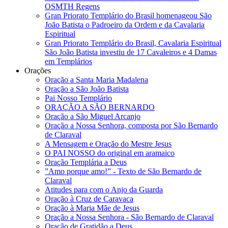
OSMTH Regens
Gran Priorato Templário do Brasil homenageou São
João Batista o Padroeiro da Ordem e da Cavalaria
Espiritual
Gran Priorato Templário do Brasil, Cavalaria Espiritual
São João Batista investiu de 17 Cavaleiros e 4 Damas
em Templários
Orações
Oração a Santa Maria Madalena
Oração a São João Batista
Pai Nosso Templário
ORAÇÃO A SÃO BERNARDO
Oração a São Miguel Arcanjo
Oração a Nossa Senhora, composta por São Bernardo
de Claraval
A Mensagem e Oração do Mestre Jesus
O PAI NOSSO do original em aramaico
Oração Templária a Deus
”Amo porque amo!” - Texto de São Bernardo de
Claraval
Atitudes para com o Anjo da Guarda
Oração à Cruz de Caravaca
Oração à Maria Mãe de Jesus
Oração a Nossa Senhora - São Bernardo de Claraval
Oração de Gratidão a Deus