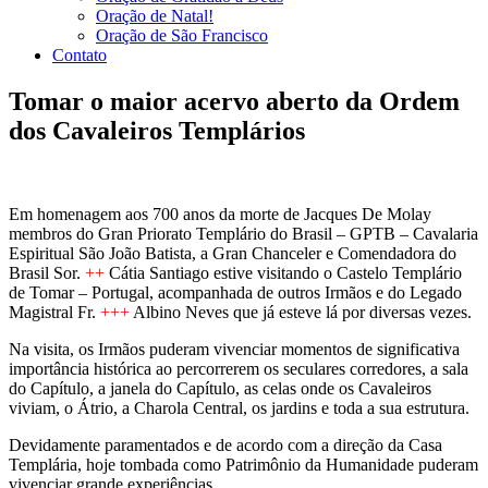
Oração de Natal!
Oração de São Francisco
Contato
Tomar o maior acervo aberto da Ordem
dos Cavaleiros Templários
Em homenagem aos 700 anos da morte de Jacques De Molay
membros do Gran Priorato Templário do Brasil – GPTB – Cavalaria
Espiritual São João Batista, a Gran Chanceler e Comendadora do
Brasil Sor.
++
Cátia Santiago estive visitando o Castelo Templário
de Tomar – Portugal, acompanhada de outros Irmãos e do Legado
Magistral Fr.
+++
Albino Neves que já esteve lá por diversas vezes.
Na visita, os Irmãos puderam vivenciar momentos de significativa
importância histórica ao percorrerem os seculares corredores, a sala
do Capítulo, a janela do Capítulo, as celas onde os Cavaleiros
viviam, o Átrio, a Charola Central, os jardins e toda a sua estrutura.
Devidamente paramentados e de acordo com a direção da Casa
Templária, hoje tombada como Patrimônio da Humanidade puderam
vivenciar grande experiências.