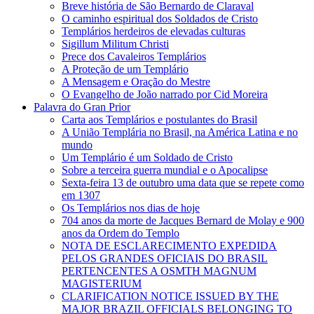
Breve história de São Bernardo de Claraval
O caminho espiritual dos Soldados de Cristo
Templários herdeiros de elevadas culturas
Sigillum Militum Christi
Prece dos Cavaleiros Templários
A Proteção de um Templário
A Mensagem e Oração do Mestre
O Evangelho de João narrado por Cid Moreira
Palavra do Gran Prior
Carta aos Templários e postulantes do Brasil
A União Templária no Brasil, na América Latina e no
mundo
Um Templário é um Soldado de Cristo
Sobre a terceira guerra mundial e o Apocalipse
Sexta-feira 13 de outubro uma data que se repete como
em 1307
Os Templários nos dias de hoje
704 anos da morte de Jacques Bernard de Molay e 900
anos da Ordem do Templo
NOTA DE ESCLARECIMENTO EXPEDIDA
PELOS GRANDES OFICIAIS DO BRASIL
PERTENCENTES A OSMTH MAGNUM
MAGISTERIUM
CLARIFICATION NOTICE ISSUED BY THE
MAJOR BRAZIL OFFICIALS BELONGING TO