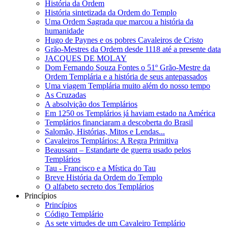
História da Ordem
História sintetizada da Ordem do Templo
Uma Ordem Sagrada que marcou a história da
humanidade
Hugo de Paynes e os pobres Cavaleiros de Cristo
Grão-Mestres da Ordem desde 1118 até a presente data
JACQUES DE MOLAY
Dom Fernando Souza Fontes o 51º Grão-Mestre da
Ordem Templária e a história de seus antepassados
Uma viagem Templária muito além do nosso tempo
As Cruzadas
A absolvição dos Templários
Em 1250 os Templários já haviam estado na América
Templários financiaram a descoberta do Brasil
Salomão, Histórias, Mitos e Lendas...
Cavaleiros Templários: A Regra Primitiva
Beaussant – Estandarte de guerra usado pelos
Templários
Tau - Francisco e a Mística do Tau
Breve História da Ordem do Templo
O alfabeto secreto dos Templários
Princípios
Princípios
Código Templário
As sete virtudes de um Cavaleiro Templário