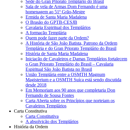
Sede do Gran Priorato Templário do Brasil
Sala de vela de Armas Dom Fernando é uma
homenagem ao 51º Grão-Mestre
Ermida de Santa Maria Madalena
O Brasão do GPTB-CESJB
Cavalaria Espiritual dos Templários
A formação Templária
Quem pode fazer parte da Ordem?
A História de São João Batista, Patrono da Ordem
Templária e do Gran Priorato Templário do Brasil
História de Santa Maria Madalena
Iniciação de Cavaleiros e Damas Templários fortalecem
o Gran Priorato Templário do Brasil – Cavalaria
Espiritual São João Batista no Brasil
União Templária entre a OSMTH Magnum
Magisterium e a OSMTH Suíça está sendo discutida
desde 2018
Em Memoriam aos 90 anos que completaria Don
Fernando de Sousa Fontes
Carta Aberta sobre os Princípios que norteiam os
Cavaleiros Templários
Carta Constitutiva
Carta Constitutiva
A absolvição dos Templários
História da Ordem