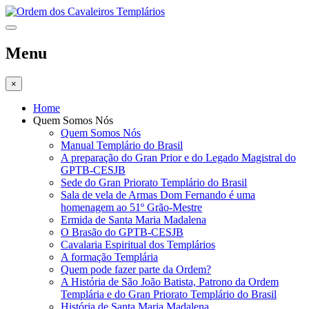
Menu
×
Home
Quem Somos Nós
Quem Somos Nós
Manual Templário do Brasil
A preparação do Gran Prior e do Legado Magistral do
GPTB-CESJB
Sede do Gran Priorato Templário do Brasil
Sala de vela de Armas Dom Fernando é uma
homenagem ao 51º Grão-Mestre
Ermida de Santa Maria Madalena
O Brasão do GPTB-CESJB
Cavalaria Espiritual dos Templários
A formação Templária
Quem pode fazer parte da Ordem?
A História de São João Batista, Patrono da Ordem
Templária e do Gran Priorato Templário do Brasil
História de Santa Maria Madalena