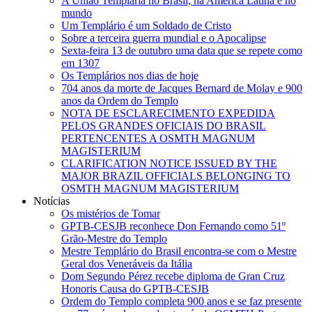
A União Templária no Brasil, na América Latina e no
mundo
Um Templário é um Soldado de Cristo
Sobre a terceira guerra mundial e o Apocalipse
Sexta-feira 13 de outubro uma data que se repete como
em 1307
Os Templários nos dias de hoje
704 anos da morte de Jacques Bernard de Molay e 900
anos da Ordem do Templo
NOTA DE ESCLARECIMENTO EXPEDIDA
PELOS GRANDES OFICIAIS DO BRASIL
PERTENCENTES A OSMTH MAGNUM
MAGISTERIUM
CLARIFICATION NOTICE ISSUED BY THE
MAJOR BRAZIL OFFICIALS BELONGING TO
OSMTH MAGNUM MAGISTERIUM
Notícias
Os mistérios de Tomar
GPTB-CESJB reconhece Don Fernando como 51º
Grão-Mestre do Templo
Mestre Templário do Brasil encontra-se com o Mestre
Geral dos Veneráveis da Itália
Dom Segundo Pérez recebe diploma de Gran Cruz
Honoris Causa do GPTB-CESJB
Ordem do Templo completa 900 anos e se faz presente