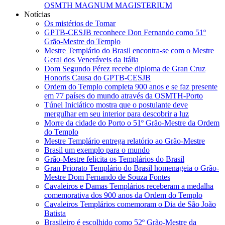
OSMTH MAGNUM MAGISTERIUM
Notícias
Os mistérios de Tomar
GPTB-CESJB reconhece Don Fernando como 51º
Grão-Mestre do Templo
Mestre Templário do Brasil encontra-se com o Mestre
Geral dos Veneráveis da Itália
Dom Segundo Pérez recebe diploma de Gran Cruz
Honoris Causa do GPTB-CESJB
Ordem do Templo completa 900 anos e se faz presente
em 77 países do mundo através da OSMTH-Porto
Túnel Iniciático mostra que o postulante deve
mergulhar em seu interior para descobrir a luz
Morre da cidade do Porto o 51º Grão-Mestre da Ordem
do Templo
Mestre Templário entrega relatório ao Grão-Mestre
Brasil um exemplo para o mundo
Grão-Mestre felicita os Templários do Brasil
Gran Priorato Templário do Brasil homenageia o Grão-
Mestre Dom Fernando de Souza Fontes
Cavaleiros e Damas Templários receberam a medalha
comemorativa dos 900 anos da Ordem do Templo
Cavaleiros Templários comemoram o Dia de São João
Batista
Brasileiro é escolhido como 52º Grão-Mestre da