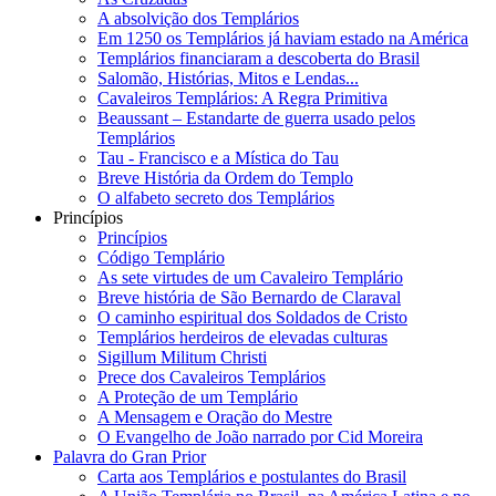
A absolvição dos Templários
Em 1250 os Templários já haviam estado na América
Templários financiaram a descoberta do Brasil
Salomão, Histórias, Mitos e Lendas...
Cavaleiros Templários: A Regra Primitiva
Beaussant – Estandarte de guerra usado pelos
Templários
Tau - Francisco e a Mística do Tau
Breve História da Ordem do Templo
O alfabeto secreto dos Templários
Princípios
Princípios
Código Templário
As sete virtudes de um Cavaleiro Templário
Breve história de São Bernardo de Claraval
O caminho espiritual dos Soldados de Cristo
Templários herdeiros de elevadas culturas
Sigillum Militum Christi
Prece dos Cavaleiros Templários
A Proteção de um Templário
A Mensagem e Oração do Mestre
O Evangelho de João narrado por Cid Moreira
Palavra do Gran Prior
Carta aos Templários e postulantes do Brasil