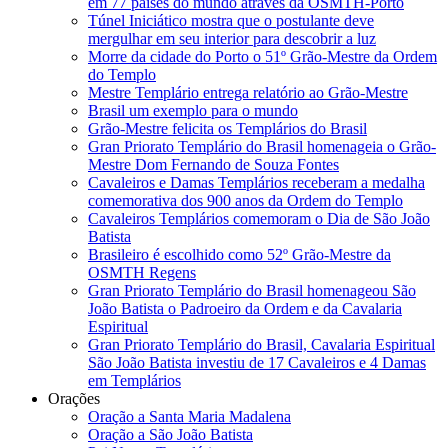
em 77 países do mundo através da OSMTH-Porto
Túnel Iniciático mostra que o postulante deve
mergulhar em seu interior para descobrir a luz
Morre da cidade do Porto o 51º Grão-Mestre da Ordem
do Templo
Mestre Templário entrega relatório ao Grão-Mestre
Brasil um exemplo para o mundo
Grão-Mestre felicita os Templários do Brasil
Gran Priorato Templário do Brasil homenageia o Grão-
Mestre Dom Fernando de Souza Fontes
Cavaleiros e Damas Templários receberam a medalha
comemorativa dos 900 anos da Ordem do Templo
Cavaleiros Templários comemoram o Dia de São João
Batista
Brasileiro é escolhido como 52º Grão-Mestre da
OSMTH Regens
Gran Priorato Templário do Brasil homenageou São
João Batista o Padroeiro da Ordem e da Cavalaria
Espiritual
Gran Priorato Templário do Brasil, Cavalaria Espiritual
São João Batista investiu de 17 Cavaleiros e 4 Damas
em Templários
Orações
Oração a Santa Maria Madalena
Oração a São João Batista