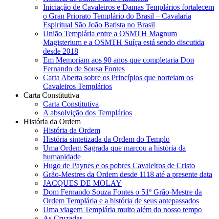
Iniciação de Cavaleiros e Damas Templários fortalecem
o Gran Priorato Templário do Brasil – Cavalaria
Espiritual São João Batista no Brasil
União Templária entre a OSMTH Magnum
Magisterium e a OSMTH Suíça está sendo discutida
desde 2018
Em Memoriam aos 90 anos que completaria Don
Fernando de Sousa Fontes
Carta Aberta sobre os Princípios que norteiam os
Cavaleiros Templários
Carta Constitutiva
Carta Constitutiva
A absolvição dos Templários
História da Ordem
História da Ordem
História sintetizada da Ordem do Templo
Uma Ordem Sagrada que marcou a história da
humanidade
Hugo de Paynes e os pobres Cavaleiros de Cristo
Grão-Mestres da Ordem desde 1118 até a presente data
JACQUES DE MOLAY
Dom Fernando Souza Fontes o 51º Grão-Mestre da
Ordem Templária e a história de seus antepassados
Uma viagem Templária muito além do nosso tempo
As Cruzadas